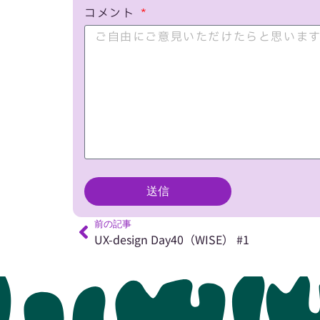
コメント
送信
前の記事
UX-design Day40（WISE） #1