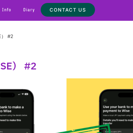
CONTACT US
 Info
Diary
E） #2
ISE） #2