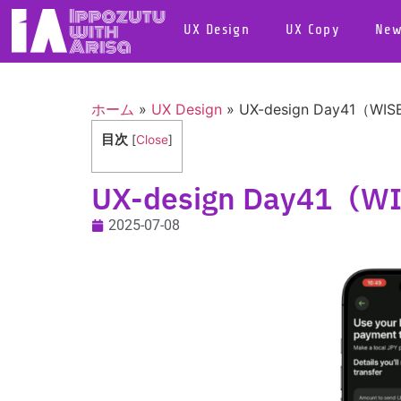
UX Design
UX Copy
New
ホーム
»
UX Design
»
UX-design Day41（WIS
目次
[
Close
]
UX-design Day41（W
2025-07-08