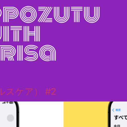
日
（ヘルスケア） #2